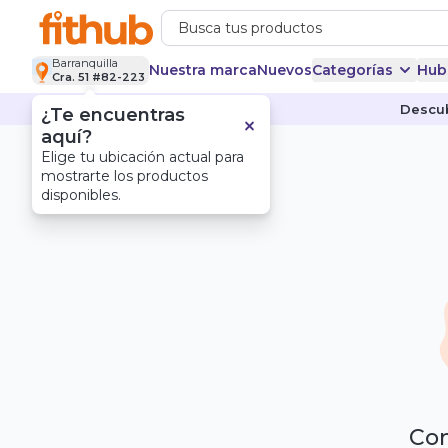
Barranquilla
Nuestra marca
Nuevos
Categorías
Hub
Cra. 51 #82-223
Descub
¿Te encuentras
aquí?
Elige tu ubicación actual para
mostrarte los productos
disponibles.
Com