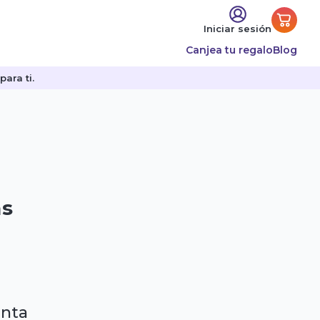
Iniciar sesión
Canjea tu regalo
Blog
ara ti.
as
enta