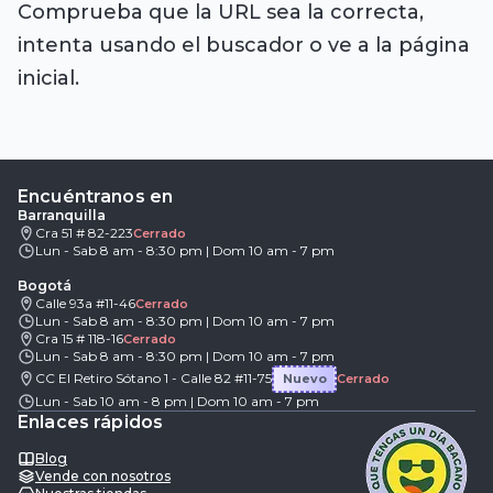
Comprueba que la URL sea la correcta,
intenta usando el buscador o ve a la página
inicial.
Encuéntranos en
Barranquilla
Cra 51 # 82-223
Cerrado
Lun - Sab 8 am - 8:30 pm | Dom 10 am - 7 pm
Bogotá
Calle 93a #11-46
Cerrado
Lun - Sab 8 am - 8:30 pm | Dom 10 am - 7 pm
Cra 15 # 118-16
Cerrado
Lun - Sab 8 am - 8:30 pm | Dom 10 am - 7 pm
CC El Retiro Sótano 1 - Calle 82 #11-75
Nuevo
Cerrado
Lun - Sab 10 am - 8 pm | Dom 10 am - 7 pm
Enlaces rápidos
Blog
Vende con nosotros