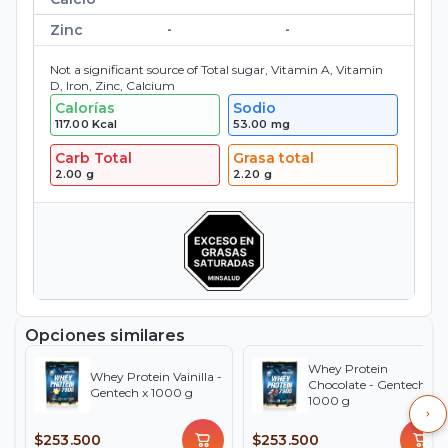
Zinc
-
-
Not a significant source of Total sugar, Vitamin A, Vitamin
D, Iron, Zinc, Calcium
Calorías
Sodio
117.00
Kcal
53.00
mg
Carb Total
Grasa total
2.00
g
2.20
g
Opciones similares
Whey Protein
Whey Protein Vainilla -
Chocolate - Gentech x
Gentech x 1000 g
1000 g
$253.500
$253.500