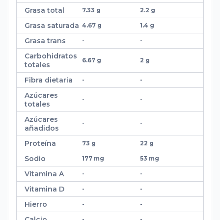
Grasa total
7.33 g
2.2 g
Grasa saturada
4.67 g
1.4 g
Grasa trans
-
-
Carbohidratos
6.67 g
2 g
totales
Fibra dietaria
-
-
Azúcares
-
-
totales
Azúcares
-
-
añadidos
Proteína
73 g
22 g
Sodio
177 mg
53 mg
Vitamina A
-
-
Vitamina D
-
-
Hierro
-
-
Calcio
-
-