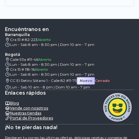
Encuéntranos en
Barranquilla
Cra 51 # 82-223
Abierto
Lun - Sab 8 am - 8:30 pm | Dom 10 am - 7 pm
Bogotá
Calle 93a #11-46
Abierto
Lun - Sab 8 am - 8:30 pm | Dom 10 am - 7 pm
Cra 15 # 118-16
Abierto
Lun - Sab 8 am - 8:30 pm | Dom 10 am - 7 pm
CC El Retiro Sótano 1 - Calle 82 #11-75
Nuevo
Cerrado
Lun - Sab 10 am - 8 pm | Dom 10 am - 7 pm
Enlaces rápidos
Blog
Vende con nosotros
Nuestras tiendas
Portal de Proveedores
¡No te pierdas nada!
Recibe en tu correo las últimas ofertas, deliciosas recetas y consejos de