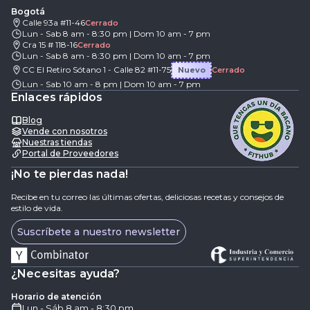
Bogotá
Calle 93a #11-46
Cerrado
Lun - Sab 8 am - 8:30 pm | Dom 10 am - 7 pm
Cra 15 # 118-16
Cerrado
Lun - Sab 8 am - 8:30 pm | Dom 10 am - 7 pm
CC El Retiro Sótano 1 - Calle 82 #11-75
Nuevo
Cerrado
Lun - Sab 10 am - 8 pm | Dom 10 am - 7 pm
Enlaces rápidos
Blog
Vende con nosotros
Nuestras tiendas
Portal de Proveedores
¡No te pierdas nada!
Recibe en tu correo las últimas ofertas, deliciosas recetas y consejos de
estilo de vida.
Suscríbete a nuestro newsletter
¿Necesitas ayuda?
Horario de atención
Lun - Sáb 8 am - 8:30 pm