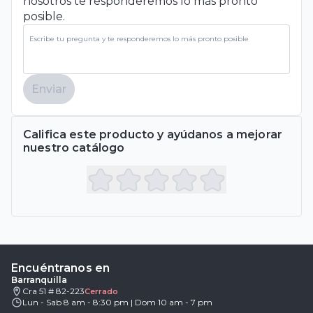
nosotros te responderemos lo más pronto
posible.
Enviar
Califica este producto y ayúdanos a mejorar
nuestro catálogo
Encuéntranos en
Barranquilla
Cra 51 # 82-223
Cerrado
Lun - Sab 8 am - 8:30 pm | Dom 10 am - 7 pm