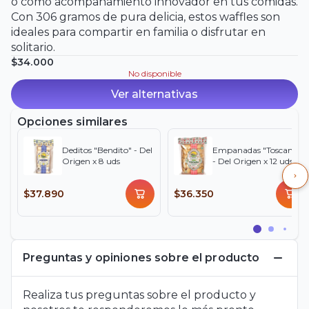
o como acompañamiento innovador en tus comidas.
Con 306 gramos de pura delicia, estos waffles son
ideales para compartir en familia o disfrutar en
solitario.
$34.000
No disponible
Ver alternativas
Opciones similares
Deditos "Bendito" - Del
Empanadas "Toscana"
Origen x 8 uds
- Del Origen x 12 uds
$37.890
$36.350
Preguntas y opiniones sobre el producto
Realiza tus preguntas sobre el producto y