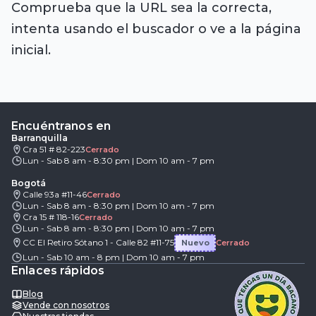
Comprueba que la URL sea la correcta,
intenta usando el buscador o ve a la página
inicial.
Encuéntranos en
Barranquilla
Cra 51 # 82-223
Cerrado
Lun - Sab 8 am - 8:30 pm | Dom 10 am - 7 pm
Bogotá
Calle 93a #11-46
Cerrado
Lun - Sab 8 am - 8:30 pm | Dom 10 am - 7 pm
Cra 15 # 118-16
Cerrado
Lun - Sab 8 am - 8:30 pm | Dom 10 am - 7 pm
CC El Retiro Sótano 1 - Calle 82 #11-75
Nuevo
Cerrado
Lun - Sab 10 am - 8 pm | Dom 10 am - 7 pm
Enlaces rápidos
Blog
Vende con nosotros