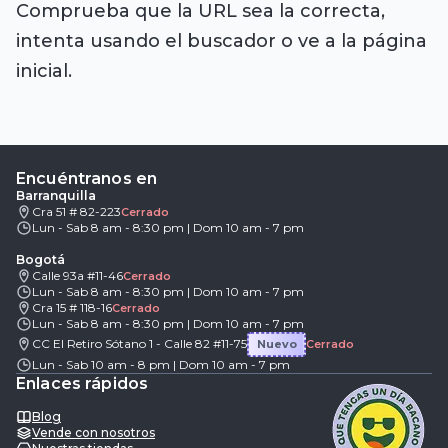
Comprueba que la URL sea la correcta,
intenta usando el buscador o ve a la página
inicial.
Encuéntranos en
Barranquilla
Cra 51 # 82-223
Cerrado
Lun - Sab 8 am - 8:30 pm | Dom 10 am - 7 pm
Bogotá
Calle 93a #11-46
Cerrado
Lun - Sab 8 am - 8:30 pm | Dom 10 am - 7 pm
Cra 15 # 118-16
Cerrado
Lun - Sab 8 am - 8:30 pm | Dom 10 am - 7 pm
CC El Retiro Sótano 1 - Calle 82 #11-75
Nuevo
Cerrado
Lun - Sab 10 am - 8 pm | Dom 10 am - 7 pm
Enlaces rápidos
Blog
Vende con nosotros