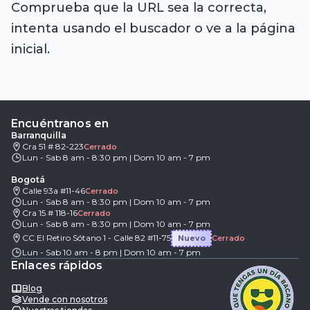
Comprueba que la URL sea la correcta,
intenta usando el buscador o ve a la página
inicial.
Encuéntranos en
Barranquilla
Cra 51 # 82-223
Cerrado
Lun - Sab 8 am - 8:30 pm | Dom 10 am - 7 pm
Bogotá
Calle 93a #11-46
Cerrado
Lun - Sab 8 am - 8:30 pm | Dom 10 am - 7 pm
Cra 15 # 118-16
Cerrado
Lun - Sab 8 am - 8:30 pm | Dom 10 am - 7 pm
CC El Retiro Sótano 1 - Calle 82 #11-75
Nuevo
Cerrado
Lun - Sab 10 am - 8 pm | Dom 10 am - 7 pm
Enlaces rápidos
Blog
Vende con nosotros