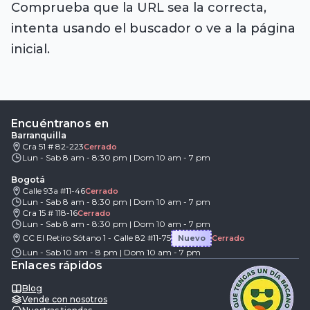
Comprueba que la URL sea la correcta,
intenta usando el buscador o ve a la página
inicial.
Encuéntranos en
Barranquilla
Cra 51 # 82-223
Cerrado
Lun - Sab 8 am - 8:30 pm | Dom 10 am - 7 pm
Bogotá
Calle 93a #11-46
Cerrado
Lun - Sab 8 am - 8:30 pm | Dom 10 am - 7 pm
Cra 15 # 118-16
Cerrado
Lun - Sab 8 am - 8:30 pm | Dom 10 am - 7 pm
CC El Retiro Sótano 1 - Calle 82 #11-75
Nuevo
Cerrado
Lun - Sab 10 am - 8 pm | Dom 10 am - 7 pm
Enlaces rápidos
Blog
Vende con nosotros