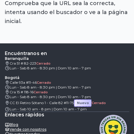
Comprueba que la URL sea la correcta,
intenta usando el buscador o ve a la página
inicial.
Encuéntranos en
Barranquilla
Cra 51 # 82-223
Cerrado
Lun - Sab 8 am - 8:30 pm | Dom 10 am - 7 pm
Bogotá
Calle 93a #11-46
Cerrado
Lun - Sab 8 am - 8:30 pm | Dom 10 am - 7 pm
Cra 15 # 118-16
Cerrado
Lun - Sab 8 am - 8:30 pm | Dom 10 am - 7 pm
CC El Retiro Sótano 1 - Calle 82 #11-75
Nuevo
Cerrado
Lun - Sab 10 am - 8 pm | Dom 10 am - 7 pm
Enlaces rápidos
Blog
Vende con nosotros