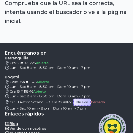
Comprueba que la URL sea la correcta,
intenta usando el buscador o ve a la página
inicial.
Encuéntranos en
Barranquilla
Cra 51 # 82-223
Abierto
Lun - Sab 8 am - 8:30 pm | Dom 10 am - 7 pm
Bogotá
Calle 93a #11-46
Abierto
Lun - Sab 8 am - 8:30 pm | Dom 10 am - 7 pm
Cra 15 # 118-16
Abierto
Lun - Sab 8 am - 8:30 pm | Dom 10 am - 7 pm
CC El Retiro Sótano 1 - Calle 82 #11-75
Nuevo
Cerrado
Lun - Sab 10 am - 8 pm | Dom 10 am - 7 pm
Enlaces rápidos
Blog
Vende con nosotros