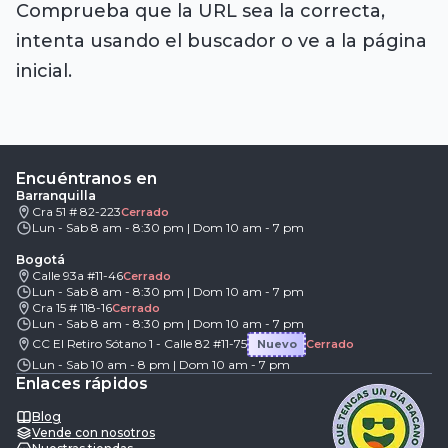
Comprueba que la URL sea la correcta,
intenta usando el buscador o ve a la página
inicial.
Encuéntranos en
Barranquilla
Cra 51 # 82-223
Cerrado
Lun - Sab 8 am - 8:30 pm | Dom 10 am - 7 pm
Bogotá
Calle 93a #11-46
Cerrado
Lun - Sab 8 am - 8:30 pm | Dom 10 am - 7 pm
Cra 15 # 118-16
Cerrado
Lun - Sab 8 am - 8:30 pm | Dom 10 am - 7 pm
CC El Retiro Sótano 1 - Calle 82 #11-75
Nuevo
Cerrado
Lun - Sab 10 am - 8 pm | Dom 10 am - 7 pm
Enlaces rápidos
Blog
Vende con nosotros