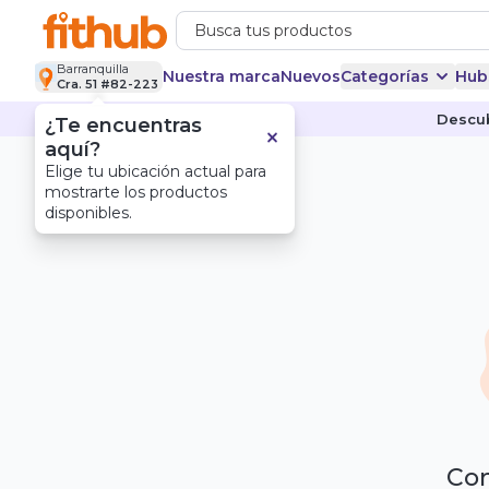
Barranquilla
Nuestra marca
Nuevos
Categorías
Hub
Cra. 51 #82-223
Descub
¿Te encuentras
aquí?
Elige tu ubicación actual para
mostrarte los productos
disponibles.
Com