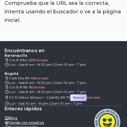
Comprueba que la URL sea la correcta,
intenta usando el buscador o ve a la página
inicial.
Encuéntranos en
Barranquilla
Cra 51 # 82-223
Cerrado
Lun - Sab 8 am - 8:30 pm | Dom 10 am - 7 pm
Bogotá
Calle 93a #11-46
Cerrado
Lun - Sab 8 am - 8:30 pm | Dom 10 am - 7 pm
Cra 15 # 118-16
Cerrado
Lun - Sab 8 am - 8:30 pm | Dom 10 am - 7 pm
CC El Retiro Sótano 1 - Calle 82 #11-75
Nuevo
Cerrado
Lun - Sab 10 am - 8 pm | Dom 10 am - 7 pm
Enlaces rápidos
Blog
Vende con nosotros