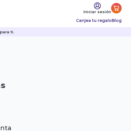
Iniciar sesión
Canjea tu regalo
Blog
ara ti.
as
enta