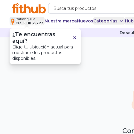
Barranquilla
Nuestra marca
Nuevos
Categorías
Hub
Cra. 51 #82-223
Descub
¿Te encuentras
aquí?
Elige tu ubicación actual para
mostrarte los productos
disponibles.
Com