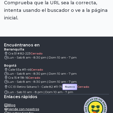
Comprueba que la URL sea la correcta,
intenta usando el buscador o ve a la página
inicial.
Encuéntranos en
Barranquilla
Cra 51 # 82-223
Cerrado
Lun - Sab 8 am - 8:30 pm | Dom 10 am - 7 pm
Bogotá
Calle 93a #11-46
Cerrado
Lun - Sab 8 am - 8:30 pm | Dom 10 am - 7 pm
Cra 15 # 118-16
Cerrado
Lun - Sab 8 am - 8:30 pm | Dom 10 am - 7 pm
CC El Retiro Sótano 1 - Calle 82 #11-75
Nuevo
Cerrado
Lun - Sab 10 am - 8 pm | Dom 10 am - 7 pm
Enlaces rápidos
Blog
Vende con nosotros