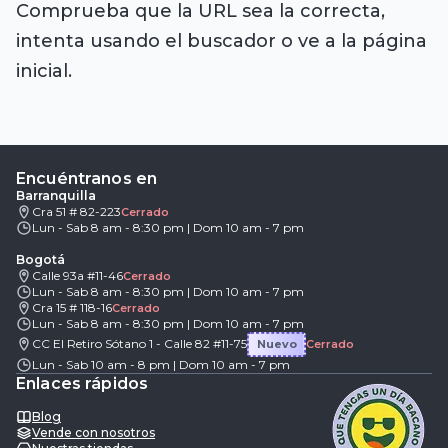
Comprueba que la URL sea la correcta,
intenta usando el buscador o ve a la página
inicial.
Encuéntranos en
Barranquilla
Cra 51 # 82-223
Cerrado
Lun - Sab 8 am - 8:30 pm | Dom 10 am - 7 pm
Bogotá
Calle 93a #11-46
Cerrado
Lun - Sab 8 am - 8:30 pm | Dom 10 am - 7 pm
Cra 15 # 118-16
Cerrado
Lun - Sab 8 am - 8:30 pm | Dom 10 am - 7 pm
CC El Retiro Sótano 1 - Calle 82 #11-75
Nuevo
Cerrado
Lun - Sab 10 am - 8 pm | Dom 10 am - 7 pm
Enlaces rápidos
Blog
Vende con nosotros