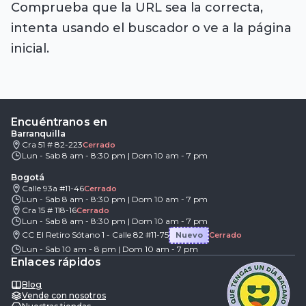
Comprueba que la URL sea la correcta,
intenta usando el buscador o ve a la página
inicial.
Encuéntranos en
Barranquilla
Cra 51 # 82-223
Cerrado
Lun - Sab 8 am - 8:30 pm | Dom 10 am - 7 pm
Bogotá
Calle 93a #11-46
Cerrado
Lun - Sab 8 am - 8:30 pm | Dom 10 am - 7 pm
Cra 15 # 118-16
Cerrado
Lun - Sab 8 am - 8:30 pm | Dom 10 am - 7 pm
CC El Retiro Sótano 1 - Calle 82 #11-75
Nuevo
Cerrado
Lun - Sab 10 am - 8 pm | Dom 10 am - 7 pm
Enlaces rápidos
Blog
Vende con nosotros