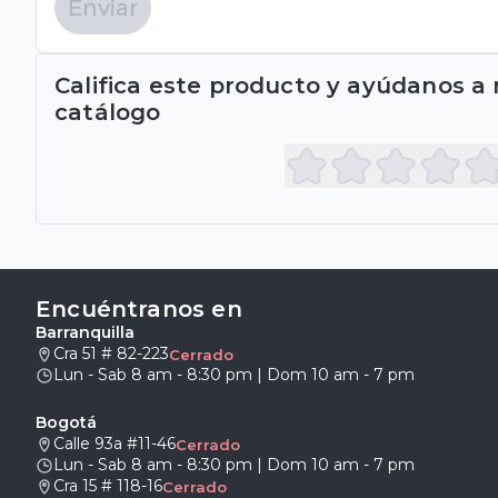
Enviar
Califica este producto y ayúdanos a
catálogo
Encuéntranos en
Barranquilla
Cra 51 # 82-223
Cerrado
Lun - Sab 8 am - 8:30 pm | Dom 10 am - 7 pm
Bogotá
Calle 93a #11-46
Cerrado
Lun - Sab 8 am - 8:30 pm | Dom 10 am - 7 pm
Cra 15 # 118-16
Cerrado