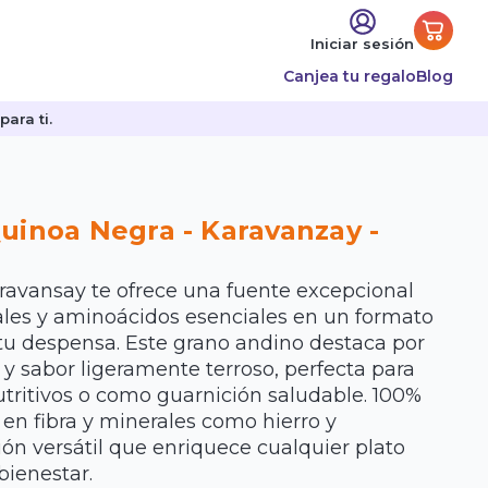
Iniciar sesión
Canjea tu regalo
Blog
ara ti.
uinoa Negra - Karavanzay -
ravansay te ofrece una fuente excepcional
ales y aminoácidos esenciales en un formato
 tu despensa. Este grano andino destaca por
e y sabor ligeramente terroso, perfecta para
tritivos o como guarnición saludable. 100%
a en fibra y minerales como hierro y
ón versátil que enriquece cualquier plato
bienestar.