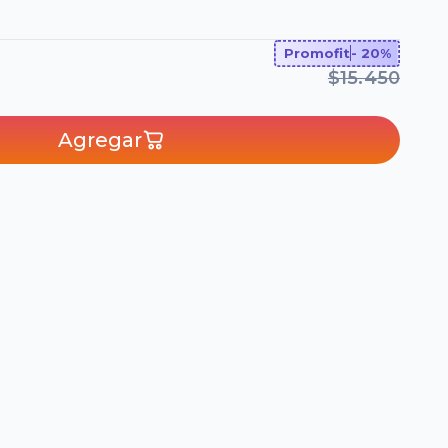
Promofit
- 20%
$15.450
Agregar