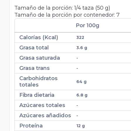
Tamaño de la porción:
1/4
taza
(
50
g
)
Tamaño de la porción por contenedor:
7
Por 100
g
Calorías (Kcal)
322
Grasa total
3.6 g
Grasa saturada
-
Grasa trans
-
Carbohidratos
64 g
totales
Fibra dietaria
6.8 g
Azúcares totales
-
Azúcares añadidos
-
Proteína
12 g