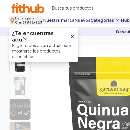
Barranquilla
Nuestra marca
Nuevos
Categorías
Hub
Cra. 51 #82-223
Descub
¿Te encuentras
aquí?
Elige tu ubicación actual para
mostrarte los productos
Nuevo
disponibles.