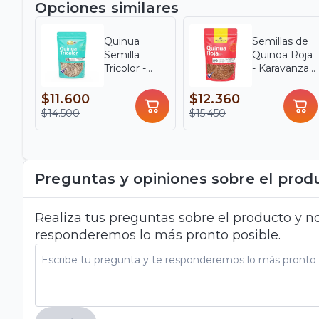
Opciones similares
Quinua
Semillas de
Semilla
Quinoa Roja
Tricolor -
- Karavanzay
Karavansay X
x 350 g
350 g
$11.600
$12.360
$14.500
$15.450
Preguntas y opiniones sobre el prod
Realiza tus preguntas sobre el producto y no
responderemos lo más pronto posible.