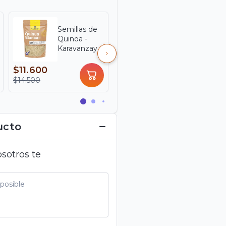
Semillas de
Semilla de
Quinoa -
Linaza -
Karavanzay x
Karavansay x
350 g
500 g
$11.600
$12.800
$14.500
$16.000
ucto
sotros te