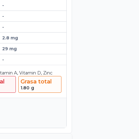
-
-
-
2.8 mg
29 mg
-
Vitamin A, Vitamin D, Zinc
al
Grasa total
1.80
g