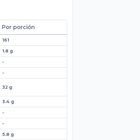
Por porción
161
1.8 g
-
-
32 g
3.4 g
-
-
5.8 g