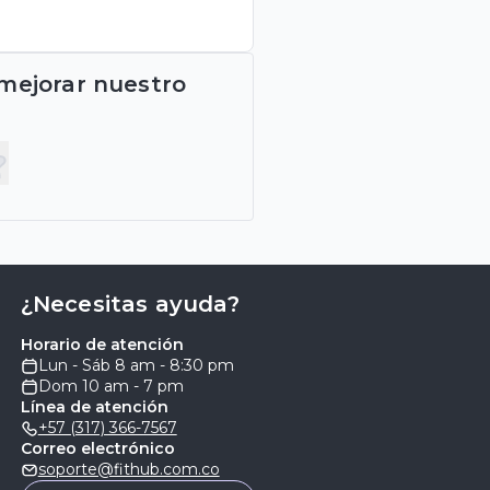
 mejorar nuestro
¿Necesitas ayuda?
Horario de atención
Lun - Sáb 8 am - 8:30 pm
Dom 10 am - 7 pm
Línea de atención
+57 (317) 366-7567
Correo electrónico
soporte@fithub.com.co