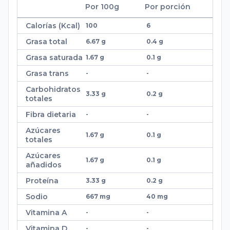
Por 100
g
Por porción
Calorías (Kcal)
100
6
Grasa total
6.67 g
0.4 g
Grasa saturada
1.67 g
0.1 g
Grasa trans
-
-
Carbohidratos
3.33 g
0.2 g
totales
Fibra dietaria
-
-
Azúcares
1.67 g
0.1 g
totales
Azúcares
1.67 g
0.1 g
añadidos
Proteína
3.33 g
0.2 g
Sodio
667 mg
40 mg
Vitamina A
-
-
Vitamina D
-
-