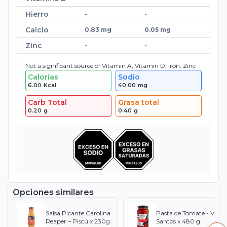
Hierro
-
-
Calcio
0.83 mg
0.05 mg
Zinc
-
-
Not a significant source of Vitamin A, Vitamin D, Iron, Zinc
Calorías
Sodio
6.00
Kcal
40.00
mg
Carb Total
Grasa total
0.20
g
0.40
g
Opciones similares
Salsa Picante Carolina
Pasta de Tomate - Villa
Reaper – Piscú x 230g
Santos x 480 g