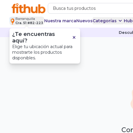
Barranquilla
Nuestra marca
Nuevos
Categorías
Hub
Cra. 51 #82-223
Descub
¿Te encuentras
aquí?
Elige tu ubicación actual para
mostrarte los productos
disponibles.
Com