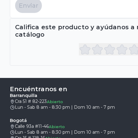
Enviar
Califica este producto y ayúdanos a
catálogo
Encuéntranos en
Barranquilla
Cra 51 # 82-223
Abierto
Lun - Sab 8 am - 8:30 pm | Dom 10 am - 7 pm
Bogotá
Calle 93a #11-46
Abierto
Lun - Sab 8 am - 8:30 pm | Dom 10 am - 7 pm