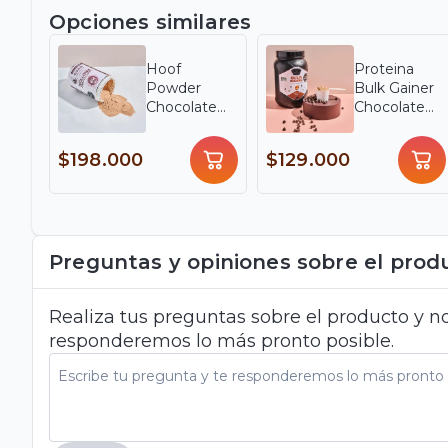
Opciones similares
Hoof
Proteina
Powder
Bulk Gainer
Chocolate
Chocolate
Cream- FHN
Cream- FHN
Nutrition x
Nutrition x
$198.000
$129.000
552 g
920 g
Preguntas y opiniones sobre el prod
Realiza tus preguntas sobre el producto y no
responderemos lo más pronto posible.