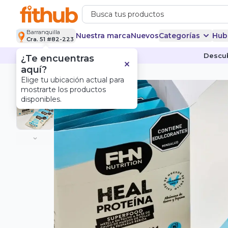
Barranquilla
Nuestra marca
Nuevos
Categorías
Hub
Cra. 51 #82-223
Descub
¿Te encuentras
aquí?
Elige tu ubicación actual para
mostrarte los productos
Nuevo
disponibles.