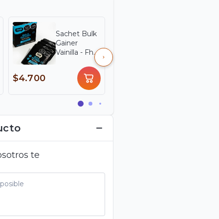
Sachet Bulk
Hoof
Gainer
Powder
Vainilla - Fhn
Vainilla
Nutrition x
Cream -
23 g
FHN
$4.700
$198.000
Nutrition x
552 g
ucto
sotros te