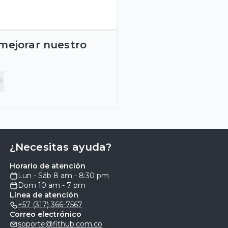
 mejorar nuestro
¿Necesitas ayuda?
Horario de atención
Lun - Sáb 8 am - 8:30 pm
Dom 10 am - 7 pm
Línea de atención
+57 (317) 366-7567
Correo electrónico
soporte@fithub.com.co