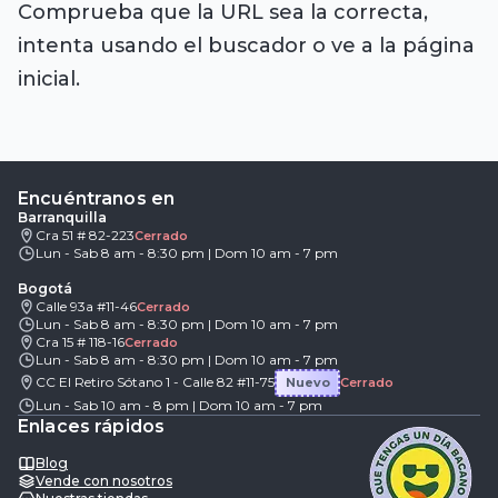
Comprueba que la URL sea la correcta,
intenta usando el buscador o ve a la página
inicial.
Encuéntranos en
Barranquilla
Cra 51 # 82-223
Cerrado
Lun - Sab 8 am - 8:30 pm | Dom 10 am - 7 pm
Bogotá
Calle 93a #11-46
Cerrado
Lun - Sab 8 am - 8:30 pm | Dom 10 am - 7 pm
Cra 15 # 118-16
Cerrado
Lun - Sab 8 am - 8:30 pm | Dom 10 am - 7 pm
CC El Retiro Sótano 1 - Calle 82 #11-75
Nuevo
Cerrado
Lun - Sab 10 am - 8 pm | Dom 10 am - 7 pm
Enlaces rápidos
Blog
Vende con nosotros