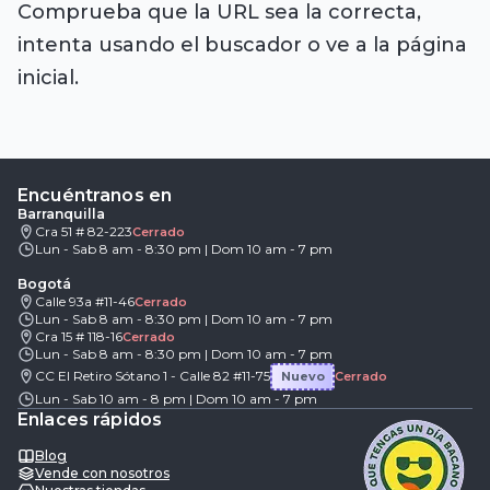
Comprueba que la URL sea la correcta,
intenta usando el buscador o ve a la página
inicial.
Encuéntranos en
Barranquilla
Cra 51 # 82-223
Cerrado
Lun - Sab 8 am - 8:30 pm | Dom 10 am - 7 pm
Bogotá
Calle 93a #11-46
Cerrado
Lun - Sab 8 am - 8:30 pm | Dom 10 am - 7 pm
Cra 15 # 118-16
Cerrado
Lun - Sab 8 am - 8:30 pm | Dom 10 am - 7 pm
CC El Retiro Sótano 1 - Calle 82 #11-75
Nuevo
Cerrado
Lun - Sab 10 am - 8 pm | Dom 10 am - 7 pm
Enlaces rápidos
Blog
Vende con nosotros