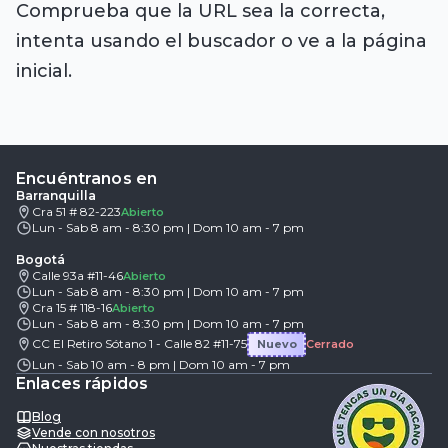
Comprueba que la URL sea la correcta,
intenta usando el buscador o ve a la página
inicial.
Encuéntranos en
Barranquilla
Cra 51 # 82-223
Abierto
Lun - Sab 8 am - 8:30 pm | Dom 10 am - 7 pm
Bogotá
Calle 93a #11-46
Abierto
Lun - Sab 8 am - 8:30 pm | Dom 10 am - 7 pm
Cra 15 # 118-16
Abierto
Lun - Sab 8 am - 8:30 pm | Dom 10 am - 7 pm
CC El Retiro Sótano 1 - Calle 82 #11-75
Nuevo
Cerrado
Lun - Sab 10 am - 8 pm | Dom 10 am - 7 pm
Enlaces rápidos
Blog
Vende con nosotros