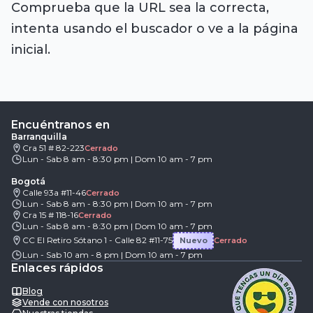
Comprueba que la URL sea la correcta,
intenta usando el buscador o ve a la página
inicial.
Encuéntranos en
Barranquilla
Cra 51 # 82-223
Cerrado
Lun - Sab 8 am - 8:30 pm | Dom 10 am - 7 pm
Bogotá
Calle 93a #11-46
Cerrado
Lun - Sab 8 am - 8:30 pm | Dom 10 am - 7 pm
Cra 15 # 118-16
Cerrado
Lun - Sab 8 am - 8:30 pm | Dom 10 am - 7 pm
CC El Retiro Sótano 1 - Calle 82 #11-75
Nuevo
Cerrado
Lun - Sab 10 am - 8 pm | Dom 10 am - 7 pm
Enlaces rápidos
Blog
Vende con nosotros