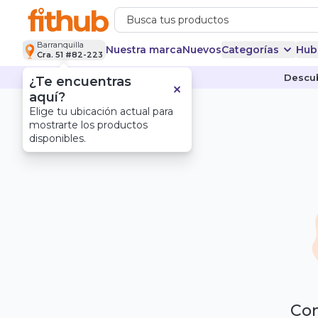
Barranquilla
Nuestra marca
Nuevos
Categorías
Hub
Cra. 51 #82-223
Descub
¿Te encuentras
aquí?
Elige tu ubicación actual para
mostrarte los productos
disponibles.
Com