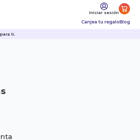
Iniciar sesión
Canjea tu regalo
Blog
ara ti.
as
enta