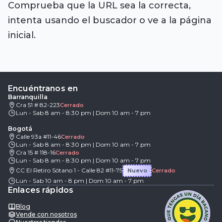
Comprueba que la URL sea la correcta,
intenta usando el buscador o ve a la página
inicial.
Encuéntranos en
Barranquilla
Cra 51 # 82-223
Cerrado
Lun - Sab 8 am - 8:30 pm | Dom 10 am - 7 pm
Bogotá
Calle 93a #11-46
Cerrado
Lun - Sab 8 am - 8:30 pm | Dom 10 am - 7 pm
Cra 15 # 118-16
Cerrado
Lun - Sab 8 am - 8:30 pm | Dom 10 am - 7 pm
CC El Retiro Sótano 1 - Calle 82 #11-75
Nuevo
Cerrado
Lun - Sab 10 am - 8 pm | Dom 10 am - 7 pm
Enlaces rápidos
Blog
Vende con nosotros