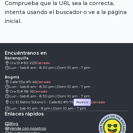
Comprueba que la URL sea la correcta,
intenta usando el buscador o ve a la página
inicial.
Encuéntranos en
Barranquilla
Cra 51 # 82-223
Cerrado
Lun - Sab 8 am - 8:30 pm | Dom 10 am - 7 pm
Bogotá
Calle 93a #11-46
Cerrado
Lun - Sab 8 am - 8:30 pm | Dom 10 am - 7 pm
Cra 15 # 118-16
Cerrado
Lun - Sab 8 am - 8:30 pm | Dom 10 am - 7 pm
CC El Retiro Sótano 1 - Calle 82 #11-75
Nuevo
Cerrado
Lun - Sab 10 am - 8 pm | Dom 10 am - 7 pm
Enlaces rápidos
Blog
Vende con nosotros