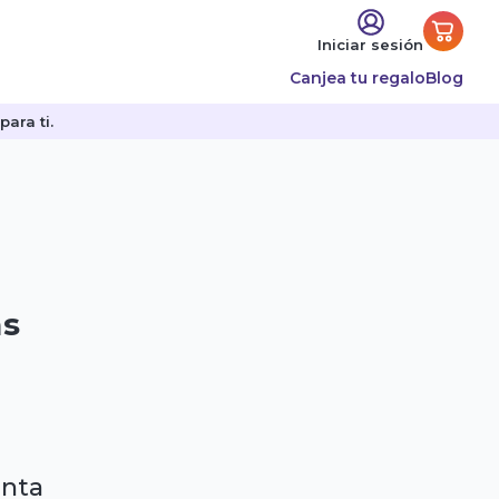
Iniciar sesión
Canjea tu regalo
Blog
ara ti.
as
enta