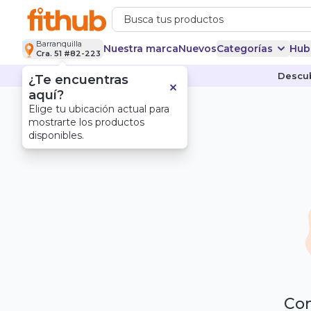
Barranquilla
Nuestra marca
Nuevos
Categorías
Hub
Cra. 51 #82-223
Descub
¿Te encuentras
aquí?
Elige tu ubicación actual para
mostrarte los productos
disponibles.
Com