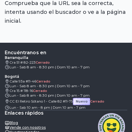
Comprueba que la URL sea la correcta,
intenta usando el buscador o ve a la página
inicial.
Encuéntranos en
Barranquilla
Cra 51 # 82-223
Cerrado
Lun - Sab 8 am - 8:30 pm | Dom 10 am - 7 pm
Bogotá
Calle 93a #11-46
Cerrado
Lun - Sab 8 am - 8:30 pm | Dom 10 am - 7 pm
Cra 15 # 118-16
Cerrado
Lun - Sab 8 am - 8:30 pm | Dom 10 am - 7 pm
CC El Retiro Sótano 1 - Calle 82 #11-75
Nuevo
Cerrado
Lun - Sab 10 am - 8 pm | Dom 10 am - 7 pm
Enlaces rápidos
Blog
Vende con nosotros