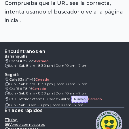
Comprueba que la URL sea la correcta,
intenta usando el buscador o ve a la página
inicial.
Encuéntranos en
Barranquilla
Cra 51 # 82-223
Cerrado
Lun - Sab 8 am - 8:30 pm | Dom 10 am - 7 pm
Bogotá
Calle 93a #11-46
Cerrado
Lun - Sab 8 am - 8:30 pm | Dom 10 am - 7 pm
Cra 15 # 118-16
Cerrado
Lun - Sab 8 am - 8:30 pm | Dom 10 am - 7 pm
CC El Retiro Sótano 1 - Calle 82 #11-75
Nuevo
Cerrado
Lun - Sab 10 am - 8 pm | Dom 10 am - 7 pm
Enlaces rápidos
Blog
Vende con nosotros