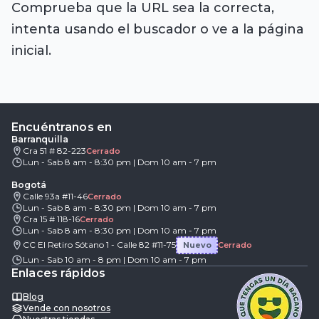
Comprueba que la URL sea la correcta,
intenta usando el buscador o ve a la página
inicial.
Encuéntranos en
Barranquilla
Cra 51 # 82-223
Cerrado
Lun - Sab 8 am - 8:30 pm | Dom 10 am - 7 pm
Bogotá
Calle 93a #11-46
Cerrado
Lun - Sab 8 am - 8:30 pm | Dom 10 am - 7 pm
Cra 15 # 118-16
Cerrado
Lun - Sab 8 am - 8:30 pm | Dom 10 am - 7 pm
CC El Retiro Sótano 1 - Calle 82 #11-75
Nuevo
Cerrado
Lun - Sab 10 am - 8 pm | Dom 10 am - 7 pm
Enlaces rápidos
Blog
Vende con nosotros