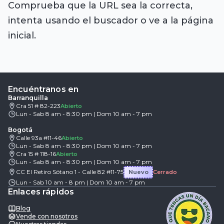
Comprueba que la URL sea la correcta,
intenta usando el buscador o ve a la página
inicial.
Encuéntranos en
Barranquilla
Cra 51 # 82-223
Abierto
Lun - Sab 8 am - 8:30 pm | Dom 10 am - 7 pm
Bogotá
Calle 93a #11-46
Abierto
Lun - Sab 8 am - 8:30 pm | Dom 10 am - 7 pm
Cra 15 # 118-16
Abierto
Lun - Sab 8 am - 8:30 pm | Dom 10 am - 7 pm
CC El Retiro Sótano 1 - Calle 82 #11-75
Nuevo
Cerrado
Lun - Sab 10 am - 8 pm | Dom 10 am - 7 pm
Enlaces rápidos
Blog
Vende con nosotros