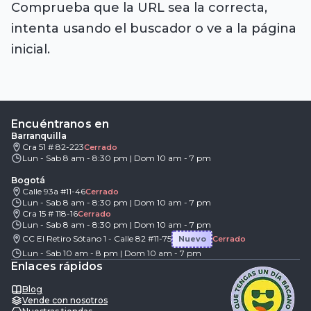
Comprueba que la URL sea la correcta,
intenta usando el buscador o ve a la página
inicial.
Encuéntranos en
Barranquilla
Cra 51 # 82-223
Cerrado
Lun - Sab 8 am - 8:30 pm | Dom 10 am - 7 pm
Bogotá
Calle 93a #11-46
Cerrado
Lun - Sab 8 am - 8:30 pm | Dom 10 am - 7 pm
Cra 15 # 118-16
Cerrado
Lun - Sab 8 am - 8:30 pm | Dom 10 am - 7 pm
CC El Retiro Sótano 1 - Calle 82 #11-75
Nuevo
Cerrado
Lun - Sab 10 am - 8 pm | Dom 10 am - 7 pm
Enlaces rápidos
Blog
Vende con nosotros