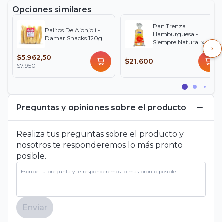
Opciones similares
Pan Trenza
Palitos De Ajonjoli -
Hamburguesa -
Damar Snacks 120g
Siempre Natural x 4
uds
$5.962,50
$21.600
$7.950
Preguntas y opiniones sobre el producto
Realiza tus preguntas sobre el producto y
nosotros te responderemos lo más pronto
posible.
Enviar