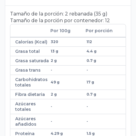
Tamaño de la porción:
2
rebanada
(
35
g
)
Tamaño de la porción por contenedor:
12
Por 100
g
Por porción
Calorías (Kcal)
320
112
Grasa total
13 g
4.4 g
Grasa saturada
2 g
0.7 g
Grasa trans
-
-
Carbohidratos
49 g
17 g
totales
Fibra dietaria
2 g
0.7 g
Azúcares
-
-
totales
Azúcares
-
-
añadidos
Proteína
4.29 g
1.5 g