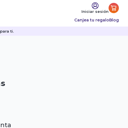
Iniciar sesión
Canjea tu regalo
Blog
ara ti.
as
enta