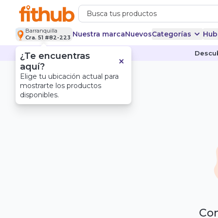
Barranquilla
Nuestra marca
Nuevos
Categorías
Hub
Cra. 51 #82-223
Descub
¿Te encuentras
aquí?
Elige tu ubicación actual para
mostrarte los productos
disponibles.
Com