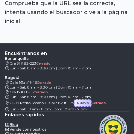
Comprueba que la URL sea la correcta,
intenta usando el buscador o ve a la página
inicial.
Encuéntranos en
Barranquilla
Cra 51 # 82-223
Cerrado
Lun - Sab 8 am - 8:30 pm | Dom 10 am - 7 pm
Bogotá
Calle 93a #11-46
Cerrado
Lun - Sab 8 am - 8:30 pm | Dom 10 am - 7 pm
Cra 15 # 118-16
Cerrado
Lun - Sab 8 am - 8:30 pm | Dom 10 am - 7 pm
CC El Retiro Sótano 1 - Calle 82 #11-75
Nuevo
Cerrado
Lun - Sab 10 am - 8 pm | Dom 10 am - 7 pm
Enlaces rápidos
Blog
Vende con nosotros