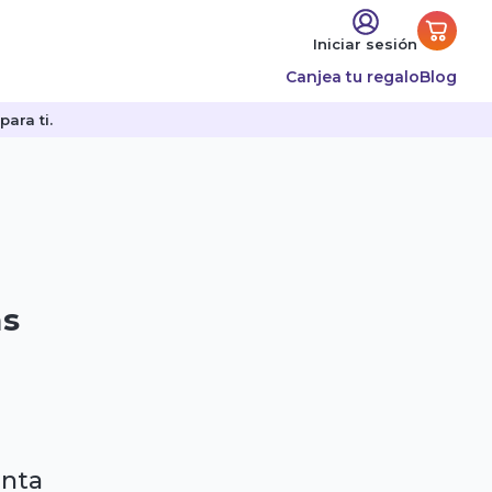
Iniciar sesión
Canjea tu regalo
Blog
ara ti.
as
enta