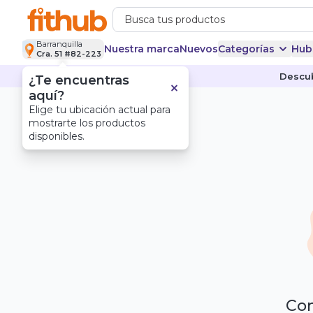
Barranquilla
Nuestra marca
Nuevos
Categorías
Hub
Cra. 51 #82-223
Descub
¿Te encuentras
aquí?
Elige tu ubicación actual para
mostrarte los productos
disponibles.
Com