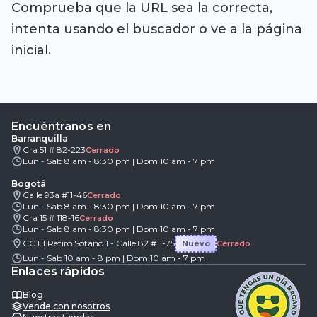
Comprueba que la URL sea la correcta,
intenta usando el buscador o ve a la página
inicial.
Encuéntranos en
Barranquilla
Cra 51 # 82-223
Cerrado
Lun - Sab 8 am - 8:30 pm | Dom 10 am - 7 pm
Bogotá
Calle 93a #11-46
Cerrado
Lun - Sab 8 am - 8:30 pm | Dom 10 am - 7 pm
Cra 15 # 118-16
Cerrado
Lun - Sab 8 am - 8:30 pm | Dom 10 am - 7 pm
CC El Retiro Sótano 1 - Calle 82 #11-75
Nuevo
Cerrado
Lun - Sab 10 am - 8 pm | Dom 10 am - 7 pm
Enlaces rápidos
Blog
Vende con nosotros