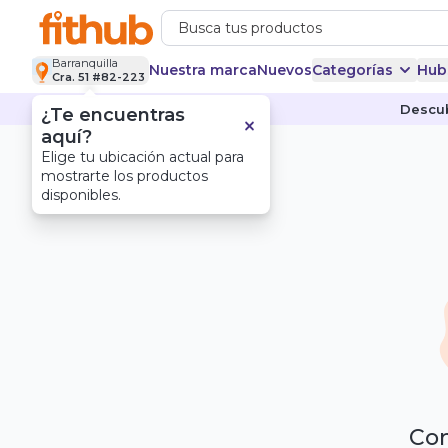
Barranquilla
Nuestra marca
Nuevos
Categorías
Hub
Cra. 51 #82-223
Descub
¿Te encuentras
aquí?
Elige tu ubicación actual para
mostrarte los productos
disponibles.
Com