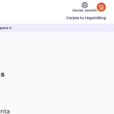
Iniciar sesión
Canjea tu regalo
Blog
ara ti.
as
enta