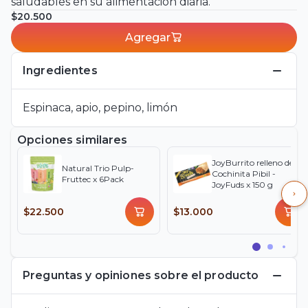
saludables en su alimentación diaria.
$20.500
Agregar
Ingredientes
Espinaca, apio, pepino, limón
Opciones similares
JoyBurrito relleno de
Natural Trio Pulp-
Cochinita Pibil -
Fruttec x 6Pack
JoyFuds x 150 g
$22.500
$13.000
Preguntas y opiniones sobre el producto