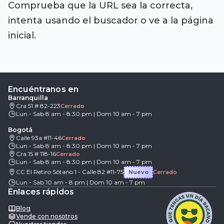
Comprueba que la URL sea la correcta,
intenta usando el buscador o ve a la página
inicial.
Encuéntranos en
Barranquilla
Cra 51 # 82-223
Cerrado
Lun - Sab 8 am - 8:30 pm | Dom 10 am - 7 pm
Bogotá
Calle 93a #11-46
Cerrado
Lun - Sab 8 am - 8:30 pm | Dom 10 am - 7 pm
Cra 15 # 118-16
Cerrado
Lun - Sab 8 am - 8:30 pm | Dom 10 am - 7 pm
CC El Retiro Sótano 1 - Calle 82 #11-75
Nuevo
Cerrado
Lun - Sab 10 am - 8 pm | Dom 10 am - 7 pm
Enlaces rápidos
Blog
Vende con nosotros