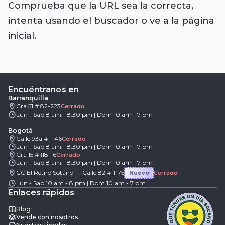
Comprueba que la URL sea la correcta,
intenta usando el buscador o ve a la página
inicial.
Encuéntranos en
Barranquilla
Cra 51 # 82-223
Cerrado
Lun - Sab 8 am - 8:30 pm | Dom 10 am - 7 pm
Bogotá
Calle 93a #11-46
Cerrado
Lun - Sab 8 am - 8:30 pm | Dom 10 am - 7 pm
Cra 15 # 118-16
Cerrado
Lun - Sab 8 am - 8:30 pm | Dom 10 am - 7 pm
CC El Retiro Sótano 1 - Calle 82 #11-75
Nuevo
Cerrado
Lun - Sab 10 am - 8 pm | Dom 10 am - 7 pm
Enlaces rápidos
Blog
Vende con nosotros