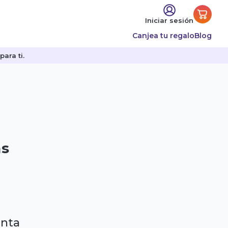
Iniciar sesión
Canjea tu regalo
Blog
ara ti.
as
enta