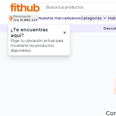
Barranquilla
Nuestra marca
Nuevos
Categorías
Hub
Cra. 51 #82-223
Descub
¿Te encuentras
aquí?
Elige tu ubicación actual para
mostrarte los productos
disponibles.
Com