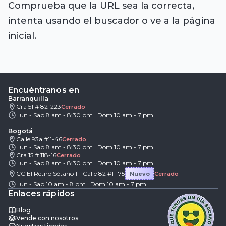
Comprueba que la URL sea la correcta,
intenta usando el buscador o ve a la página
inicial.
Encuéntranos en
Barranquilla
Cra 51 # 82-223
Cerrado
Lun - Sab 8 am - 8:30 pm | Dom 10 am - 7 pm
Bogotá
Calle 93a #11-46
Cerrado
Lun - Sab 8 am - 8:30 pm | Dom 10 am - 7 pm
Cra 15 # 118-16
Cerrado
Lun - Sab 8 am - 8:30 pm | Dom 10 am - 7 pm
CC El Retiro Sótano 1 - Calle 82 #11-75
Nuevo
Cerrado
Lun - Sab 10 am - 8 pm | Dom 10 am - 7 pm
Enlaces rápidos
Blog
Vende con nosotros