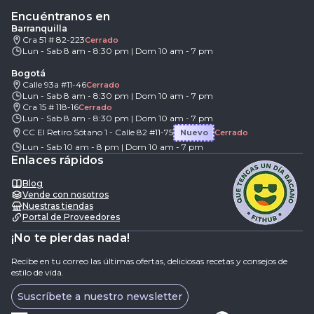
Encuéntranos en
Barranquilla
Cra 51 # 82-223
Cerrado
Lun - Sab 8 am - 8:30 pm | Dom 10 am - 7 pm
Bogotá
Calle 93a #11-46
Cerrado
Lun - Sab 8 am - 8:30 pm | Dom 10 am - 7 pm
Cra 15 # 118-16
Cerrado
Lun - Sab 8 am - 8:30 pm | Dom 10 am - 7 pm
CC El Retiro Sótano 1 - Calle 82 #11-75
Nuevo
Cerrado
Lun - Sab 10 am - 8 pm | Dom 10 am - 7 pm
Enlaces rápidos
Blog
Vende con nosotros
Nuestras tiendas
Portal de Proveedores
¡No te pierdas nada!
Recibe en tu correo las últimas ofertas, deliciosas recetas y consejos de
estilo de vida.
Suscríbete a nuestro newsletter