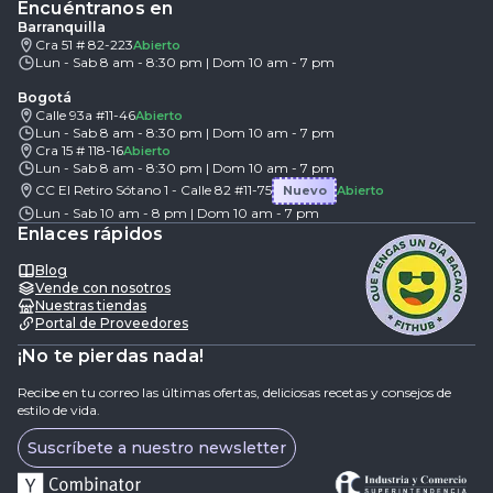
Encuéntranos en
Barranquilla
Cra 51 # 82-223
Abierto
Lun - Sab 8 am - 8:30 pm | Dom 10 am - 7 pm
Bogotá
Calle 93a #11-46
Abierto
Lun - Sab 8 am - 8:30 pm | Dom 10 am - 7 pm
Cra 15 # 118-16
Abierto
Lun - Sab 8 am - 8:30 pm | Dom 10 am - 7 pm
CC El Retiro Sótano 1 - Calle 82 #11-75
Nuevo
Abierto
Lun - Sab 10 am - 8 pm | Dom 10 am - 7 pm
Enlaces rápidos
Blog
Vende con nosotros
Nuestras tiendas
Portal de Proveedores
¡No te pierdas nada!
Recibe en tu correo las últimas ofertas, deliciosas recetas y consejos de
estilo de vida.
Suscríbete a nuestro newsletter