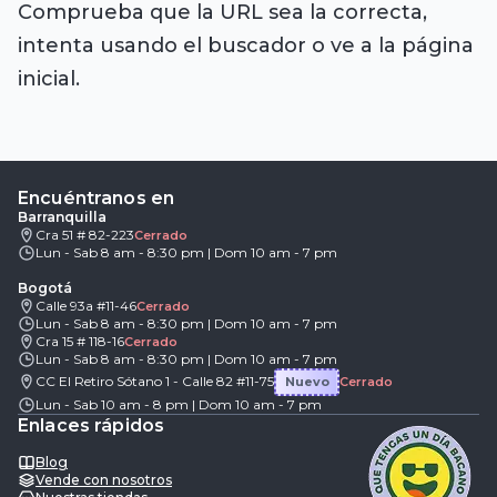
Comprueba que la URL sea la correcta,
intenta usando el buscador o ve a la página
inicial.
Encuéntranos en
Barranquilla
Cra 51 # 82-223
Cerrado
Lun - Sab 8 am - 8:30 pm | Dom 10 am - 7 pm
Bogotá
Calle 93a #11-46
Cerrado
Lun - Sab 8 am - 8:30 pm | Dom 10 am - 7 pm
Cra 15 # 118-16
Cerrado
Lun - Sab 8 am - 8:30 pm | Dom 10 am - 7 pm
CC El Retiro Sótano 1 - Calle 82 #11-75
Nuevo
Cerrado
Lun - Sab 10 am - 8 pm | Dom 10 am - 7 pm
Enlaces rápidos
Blog
Vende con nosotros