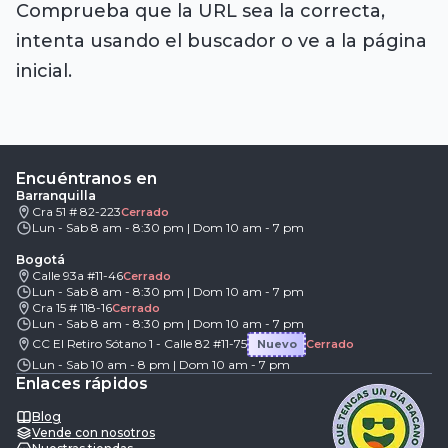
Comprueba que la URL sea la correcta,
intenta usando el buscador o ve a la página
inicial.
Encuéntranos en
Barranquilla
Cra 51 # 82-223
Cerrado
Lun - Sab 8 am - 8:30 pm | Dom 10 am - 7 pm
Bogotá
Calle 93a #11-46
Cerrado
Lun - Sab 8 am - 8:30 pm | Dom 10 am - 7 pm
Cra 15 # 118-16
Cerrado
Lun - Sab 8 am - 8:30 pm | Dom 10 am - 7 pm
CC El Retiro Sótano 1 - Calle 82 #11-75
Nuevo
Cerrado
Lun - Sab 10 am - 8 pm | Dom 10 am - 7 pm
Enlaces rápidos
Blog
Vende con nosotros