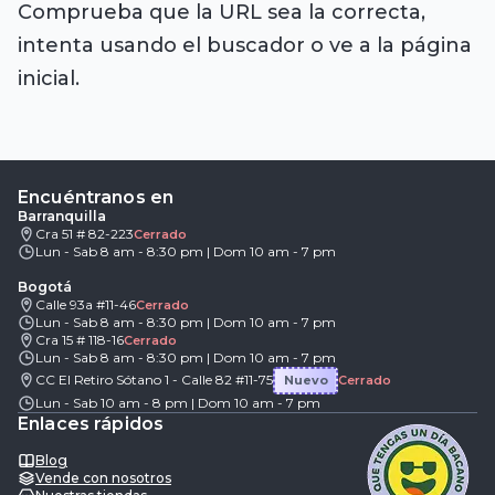
Comprueba que la URL sea la correcta,
intenta usando el buscador o ve a la página
inicial.
Encuéntranos en
Barranquilla
Cra 51 # 82-223
Cerrado
Lun - Sab 8 am - 8:30 pm | Dom 10 am - 7 pm
Bogotá
Calle 93a #11-46
Cerrado
Lun - Sab 8 am - 8:30 pm | Dom 10 am - 7 pm
Cra 15 # 118-16
Cerrado
Lun - Sab 8 am - 8:30 pm | Dom 10 am - 7 pm
CC El Retiro Sótano 1 - Calle 82 #11-75
Nuevo
Cerrado
Lun - Sab 10 am - 8 pm | Dom 10 am - 7 pm
Enlaces rápidos
Blog
Vende con nosotros